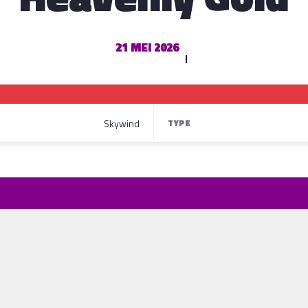
21 MEI 2026
Skywind
TYPE