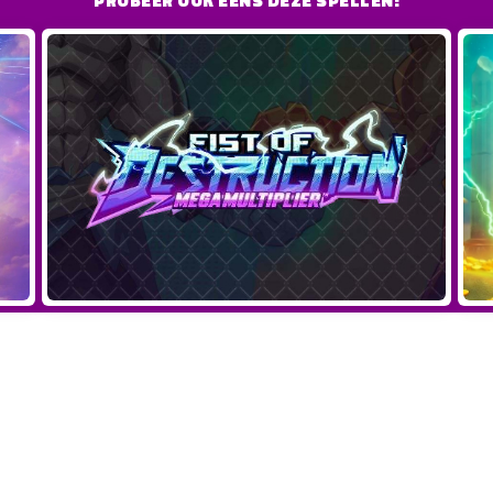
PROBEER OOK EENS DEZE SPELLEN: