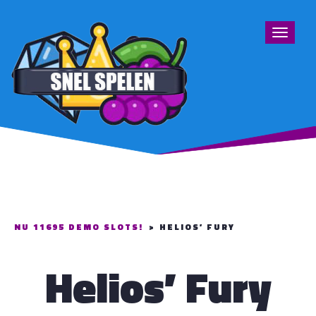
Toggle
navigat
NU 11695 DEMO SLOTS!
>
HELIOS’ FURY
Helios’ Fury