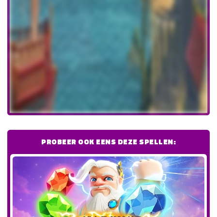
PROBEER OOK EENS DEZE SPELLEN: