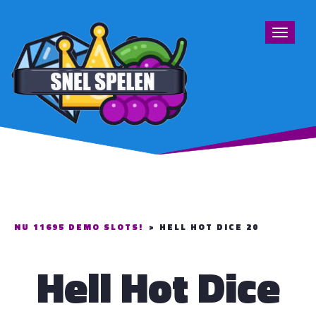
Toggle
navigat
NU 11695 DEMO SLOTS!
>
HELL HOT DICE 20
Hell Hot Dice