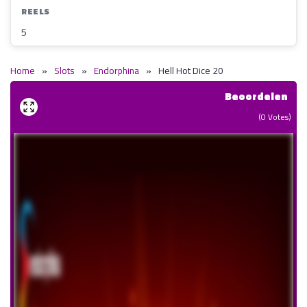
REELS
5
Home
»
Slots
»
Endorphina
»
Hell Hot Dice 20
Beoordelen
(
0
Votes)