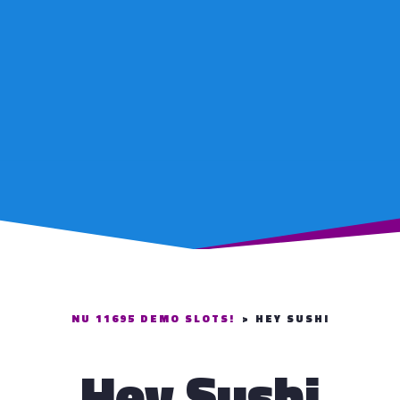
NU 11695 DEMO SLOTS!
>
HEY SUSHI
Hey Sushi