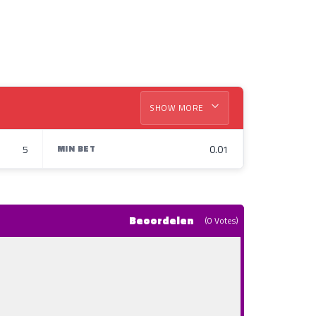
SHOW MORE
5
0.01
MIN BET
Beoordelen
(
0
Votes)