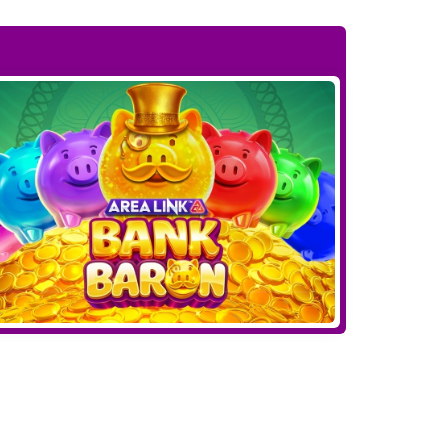
VOLGENDE