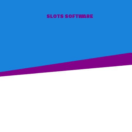
SLOTS SOFTWARE