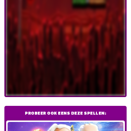
PROBEER OOK EENS DEZE SPELLEN: