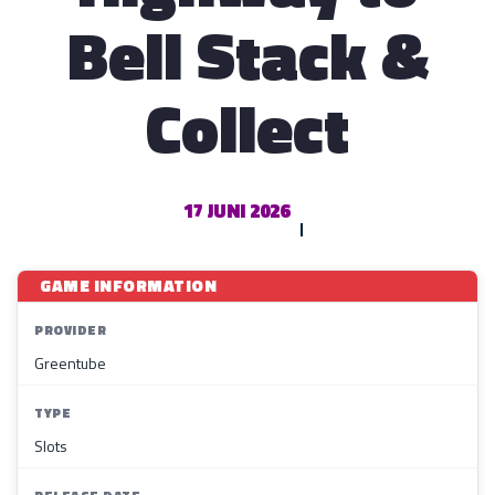
Bell Stack &
Collect
17 JUNI 2026
GAME INFORMATION
PROVIDER
Greentube
TYPE
Slots