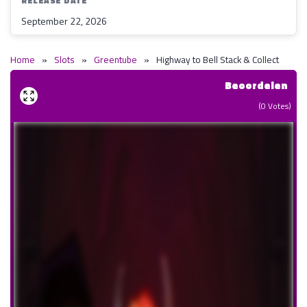
RELEASE DATE
September 22, 2026
Home
»
Slots
»
Greentube
»
Highway to Bell Stack & Collect
Beoordelen
(
0
Votes)