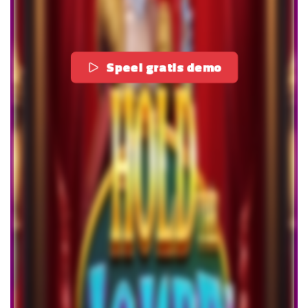
Speel gratis demo