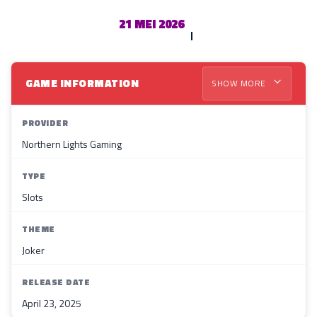
21 MEI 2026
GAME INFORMATION
SHOW MORE
PROVIDER
Northern Lights Gaming
TYPE
Slots
THEME
Joker
RELEASE DATE
April 23, 2025