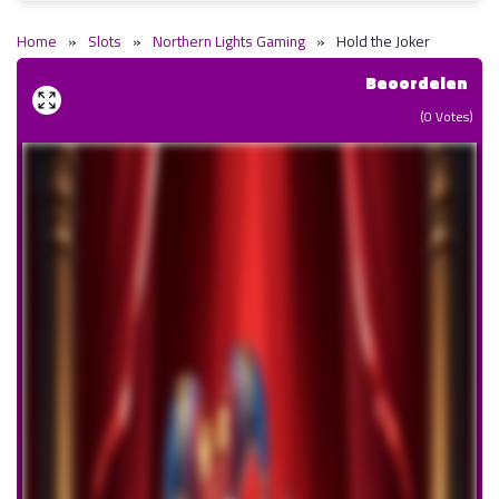
Home
»
Slots
»
Northern Lights Gaming
»
Hold the Joker
Beoordelen
(
0
Votes)