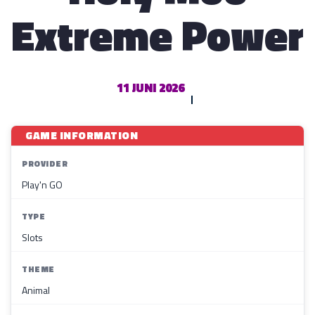
Extreme Power
11 JUNI 2026
GAME INFORMATION
PROVIDER
Play'n GO
TYPE
Slots
THEME
Animal