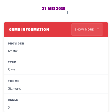
21 MEI 2026
GAME INFORMATION
SHOW MORE
PROVIDER
Amatic
TYPE
Slots
THEME
Diamond
REELS
5