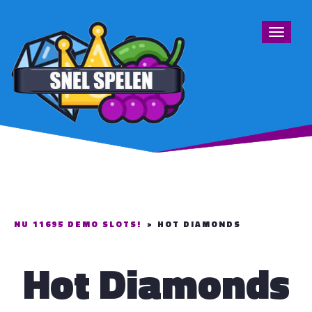
Toggle
navigat
NU 11695 DEMO SLOTS!
>
HOT DIAMONDS
Hot Diamonds