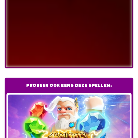
PROBEER OOK EENS DEZE SPELLEN: