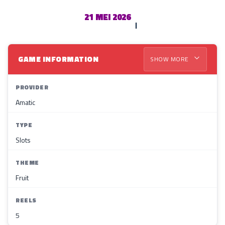
21 MEI 2026
GAME INFORMATION
SHOW MORE
PROVIDER
Amatic
TYPE
Slots
THEME
Fruit
REELS
5