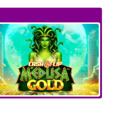
VOLGENDE