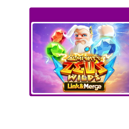
VORIGE