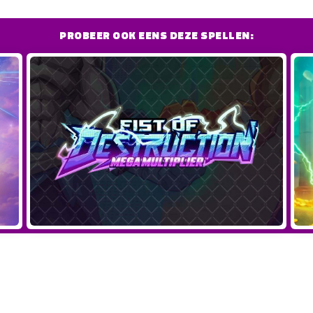
PROBEER OOK EENS DEZE SPELLEN: