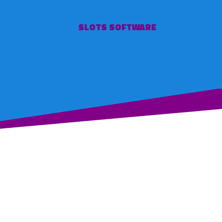
SLOTS SOFTWARE