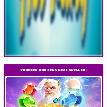
PROBEER OOK EENS DEZE SPELLEN: