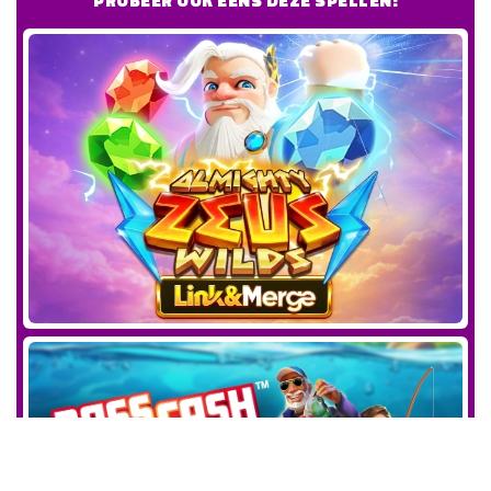
PROBEER OOK EENS DEZE SPELLEN: