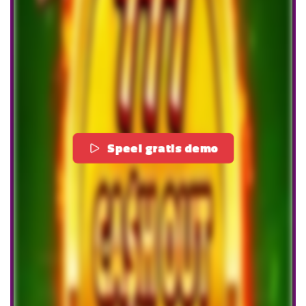
Speel gratis demo