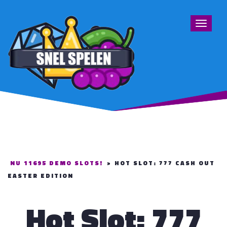
Toggle
navigat
NU 11695 DEMO SLOTS!
>
HOT SLOT: 777 CASH OUT
EASTER EDITION
Hot Slot: 777