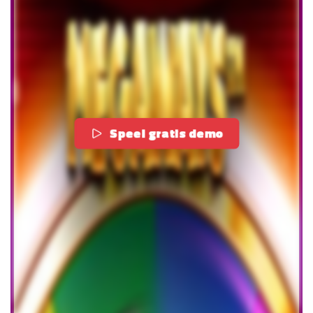
Speel gratis demo