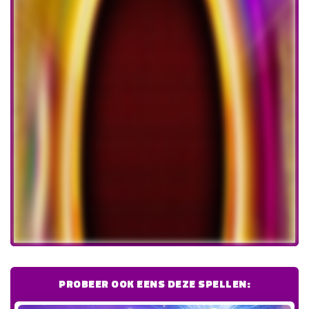
PROBEER OOK EENS DEZE SPELLEN: