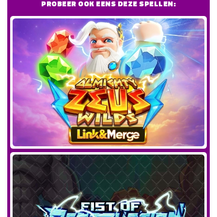
PROBEER OOK EENS DEZE SPELLEN: