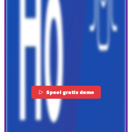
Speel gratis demo