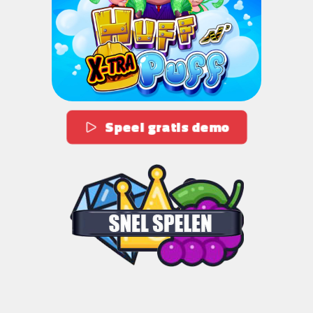
Speel gratis demo