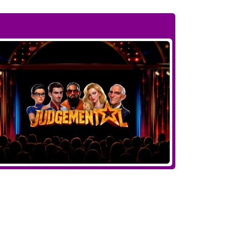
VOLGENDE