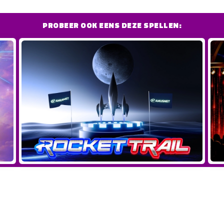
PROBEER OOK EENS DEZE SPELLEN: