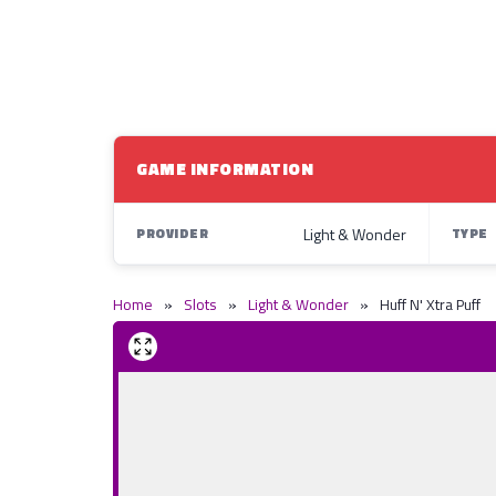
GAME INFORMATION
Light & Wonder
PROVIDER
TYPE
Home
»
Slots
»
Light & Wonder
»
Huff N' Xtra Puff