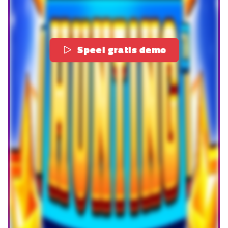
Speel gratis demo