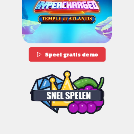
Speel gratis demo