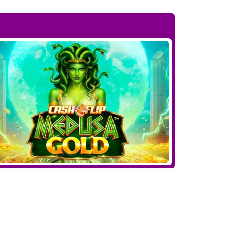
VOLGENDE