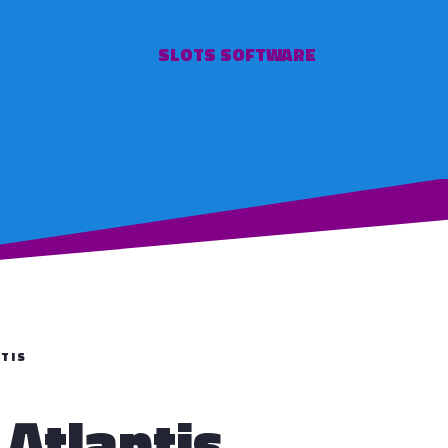
SLOTS SOFTWARE
TIS
Atlantis