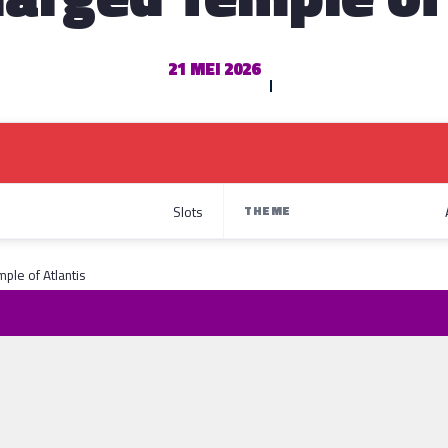
21 MEI 2026
Slots
THEME
le of Atlantis