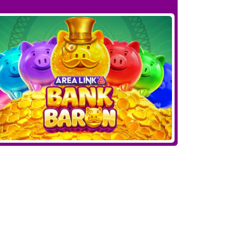
VOLGENDE
Hypernova Megaways