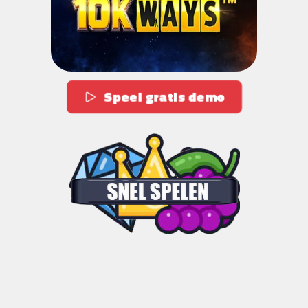
Speel gratis demo