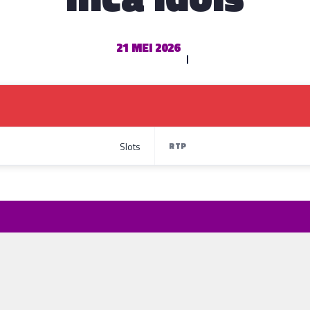
21 MEI 2026
Slots
RTP