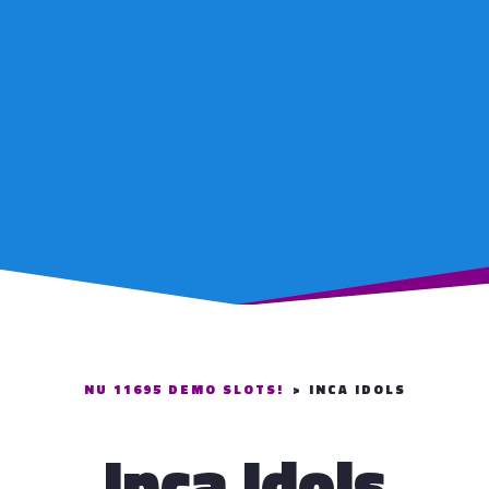
NU 11695 DEMO SLOTS!
>
INCA IDOLS
Inca Idols