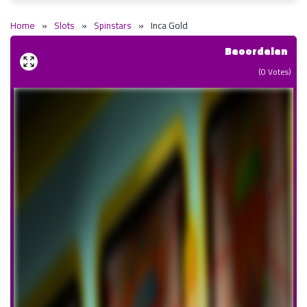
Home
»
Slots
»
Spinstars
»
Inca Gold
Beoordelen
(
0
Votes)