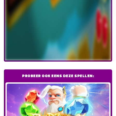
PROBEER OOK EENS DEZE SPELLEN: