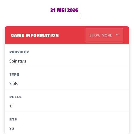
21 MEI 2026
GAME INFORMATION
SHOW MORE
PROVIDER
Spinstars
TYPE
Slots
REELS
11
RTP
95