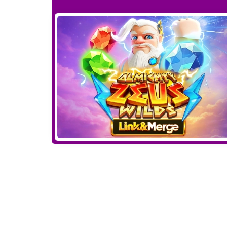
VORIGE
Fortune Maiden