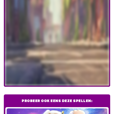
PROBEER OOK EENS DEZE SPELLEN: