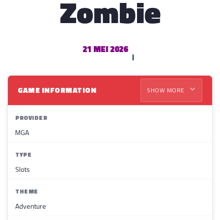
Zombie
21 MEI 2026
GAME INFORMATION
SHOW MORE
PROVIDER
MGA
TYPE
Slots
THEME
Adventure