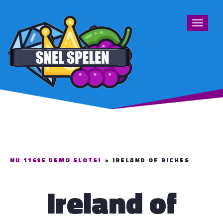
Toggle
navigat
NU 11695 DEMO SLOTS!
>
IRELAND OF RICHES
Ireland of