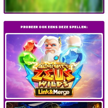
PROBEER OOK EENS DEZE SPELLEN: