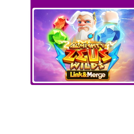
VORIGE
Cosmic Clusters