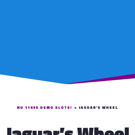
NU 11695 DEMO SLOTS!
>
JAGUAR’S WHEEL
Jaguar’s Wheel