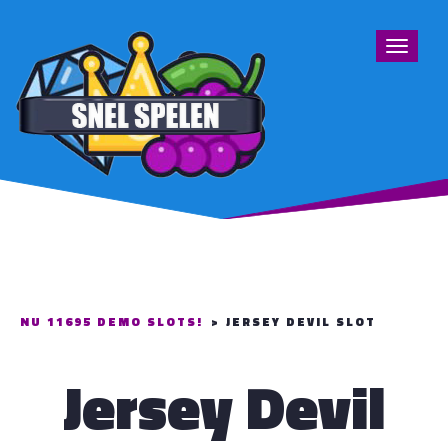
Toggle
navigat
NU 11695 DEMO SLOTS!
>
JERSEY DEVIL SLOT
Jersey Devil