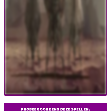
PROBEER OOK EENS DEZE SPELLEN: