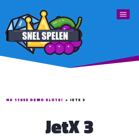
Toggle
navigat
NU 11695 DEMO SLOTS!
>
JETX 3
JetX 3