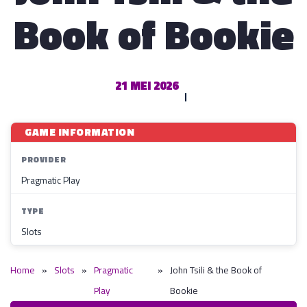
Book of Bookie
21 MEI 2026
GAME INFORMATION
PROVIDER
Pragmatic Play
TYPE
Slots
Home
»
Slots
»
Pragmatic
»
John Tsili & the Book of
Play
Bookie