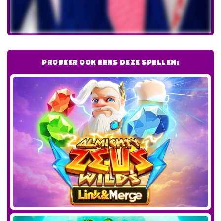
PROBEER OOK EENS DEZE SPELLEN: