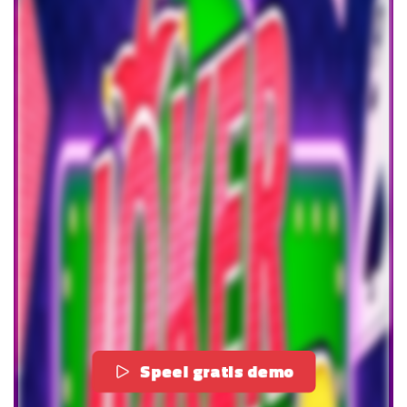
Speel gratis demo