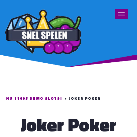
Toggle
navigat
NU 11695 DEMO SLOTS!
>
JOKER POKER
Joker Poker