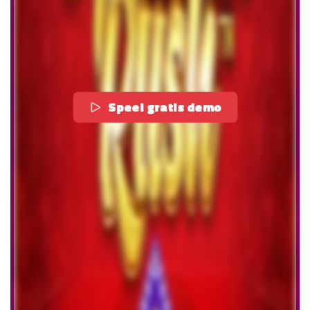
Speel gratis demo