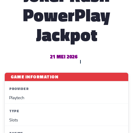
PowerPlay
Jackpot
21 MEI 2026
GAME INFORMATION
PROVIDER
Playtech
TYPE
Slots