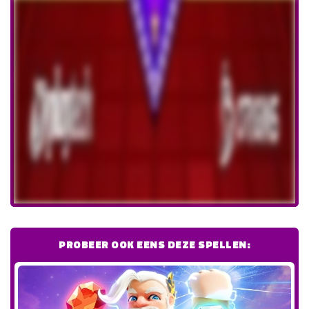
PROBEER OOK EENS DEZE SPELLEN: