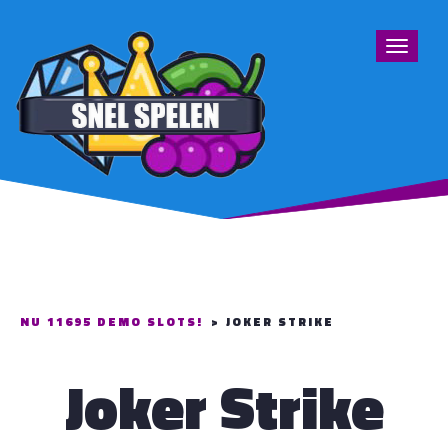
Toggle
navigat
NU 11695 DEMO SLOTS!
>
JOKER STRIKE
Joker Strike