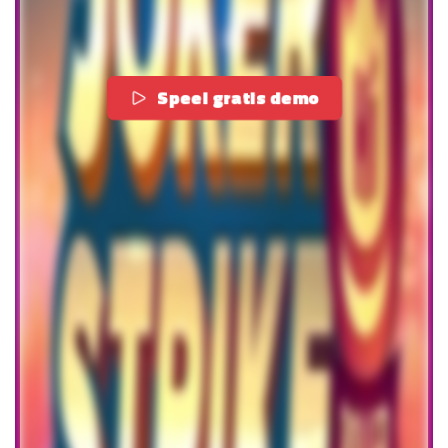
Speel gratis demo