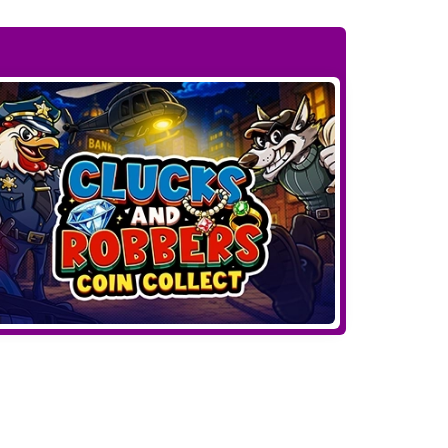
VOLGENDE