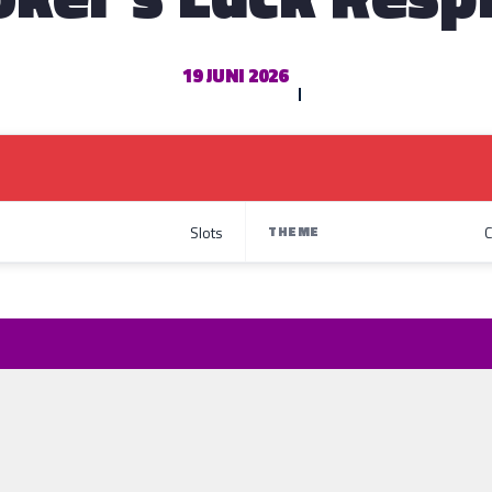
19 JUNI 2026
Slots
C
THEME