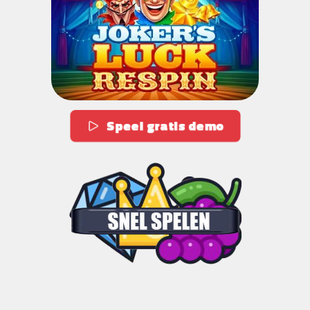
Speel gratis demo