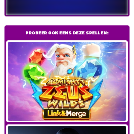
PROBEER OOK EENS DEZE SPELLEN: