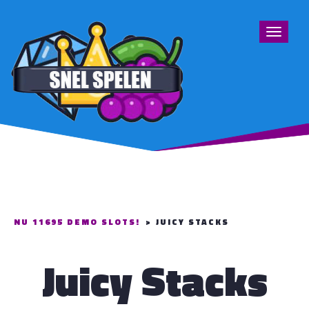
Toggle
navigat
NU 11695 DEMO SLOTS!
>
JUICY STACKS
Juicy Stacks