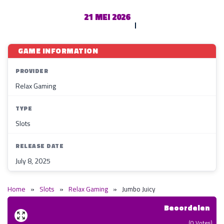
21 MEI 2026
GAME INFORMATION
PROVIDER
Relax Gaming
TYPE
Slots
RELEASE DATE
July 8, 2025
Home
»
Slots
»
Relax Gaming
»
Jumbo Juicy
Beoordelen
(
0
Votes)