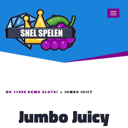
Toggle
navigat
NU 11695 DEMO SLOTS!
>
JUMBO JUICY
Jumbo Juicy