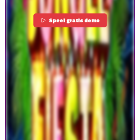
Speel gratis demo