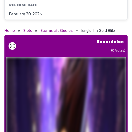
RELEASE DATE
February 20, 2025
Home
»
Slots
»
Stormcraft Studios
»
Jungle Jim Gold Blitz
Beoordelen
(
0
Votes)