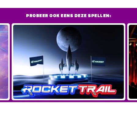
PROBEER OOK EENS DEZE SPELLEN: