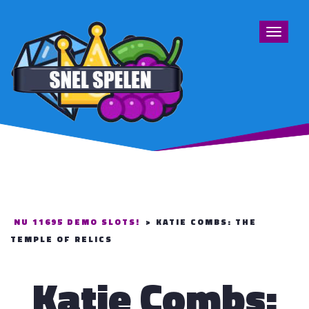
Toggle
navigat
NU 11695 DEMO SLOTS!
>
KATIE COMBS: THE
TEMPLE OF RELICS
Katie Combs: