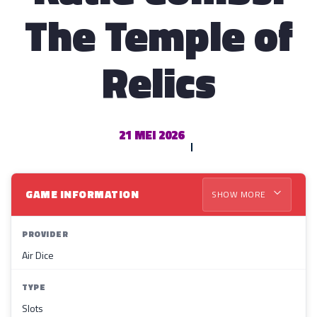
The Temple of
Relics
21 MEI 2026
GAME INFORMATION
SHOW MORE
PROVIDER
Air Dice
TYPE
Slots