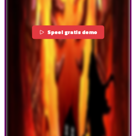
Speel gratis demo