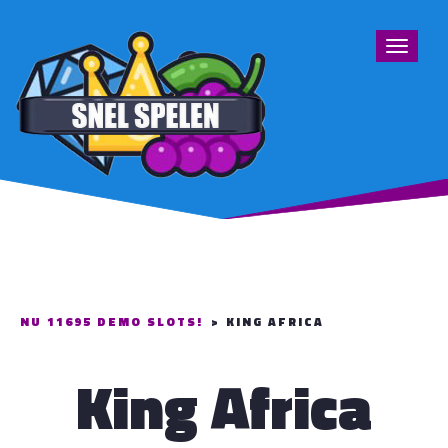
Toggle
navigat
NU 11695 DEMO SLOTS!
>
KING AFRICA
King Africa