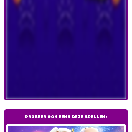
PROBEER OOK EENS DEZE SPELLEN: