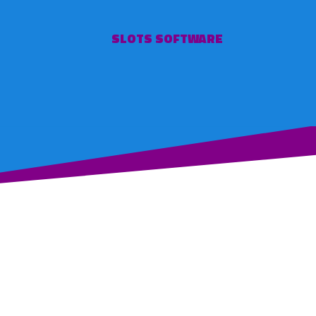
SLOTS SOFTWARE