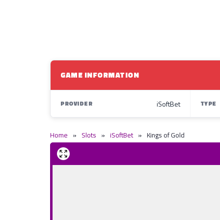
GAME INFORMATION
iSoftBet
PROVIDER
TYPE
Home
»
Slots
»
iSoftBet
»
Kings of Gold