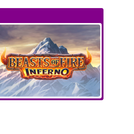
VOLGENDE