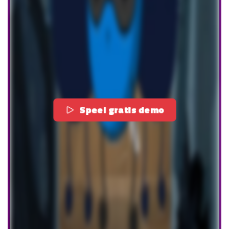
Speel gratis demo