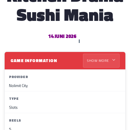
Sushi Mania
14 JUNI 2026
GAME INFORMATION
SHOW MORE
PROVIDER
Nolimit City
TYPE
Slots
REELS
5