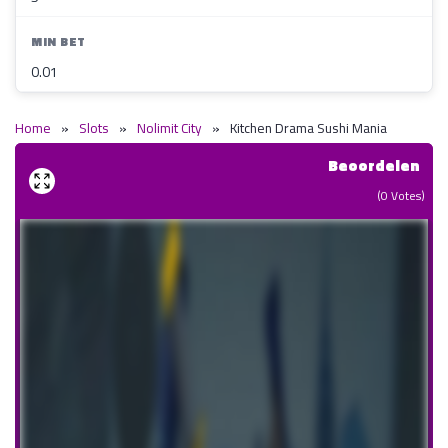
MIN BET
0.01
Home
»
Slots
»
Nolimit City
»
Kitchen Drama Sushi Mania
Beoordelen
(
0
Votes)