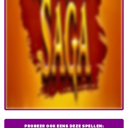
PROBEER OOK EENS DEZE SPELLEN: