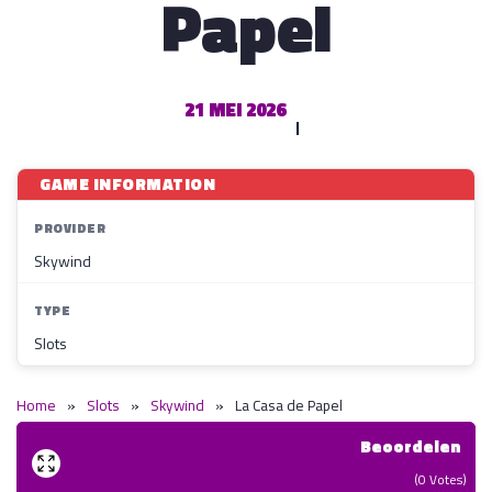
Papel
21 MEI 2026
GAME INFORMATION
PROVIDER
Skywind
TYPE
Slots
Home
»
Slots
»
Skywind
»
La Casa de Papel
Beoordelen
(
0
Votes)