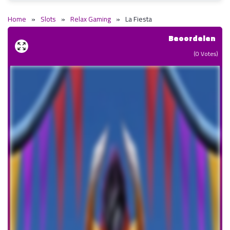
Home
»
Slots
»
Relax Gaming
»
La Fiesta
Beoordelen
(
0
Votes)