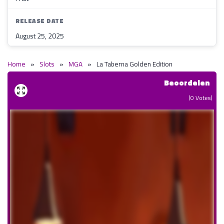
RELEASE DATE
August 25, 2025
Home
»
Slots
»
MGA
»
La Taberna Golden Edition
Beoordelen
(
0
Votes)