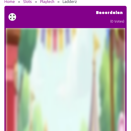
Home
»
Slots
»
Playtech
»
Ladderz
Beoordelen
(
0
Votes)