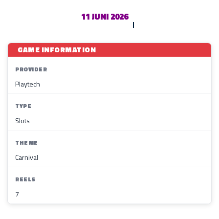
11 JUNI 2026
GAME INFORMATION
PROVIDER
Playtech
TYPE
Slots
THEME
Carnival
REELS
7