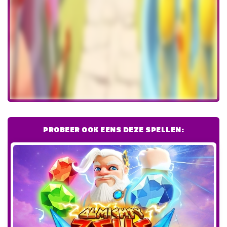
PROBEER OOK EENS DEZE SPELLEN: