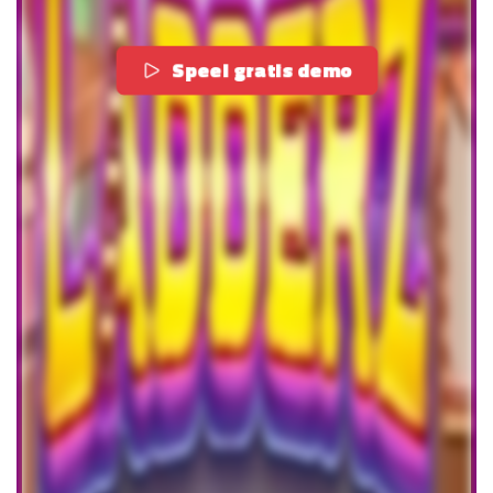
Speel gratis demo