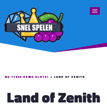
Toggle
navigat
NU 11695 DEMO SLOTS!
>
LAND OF ZENITH
Land of Zenith