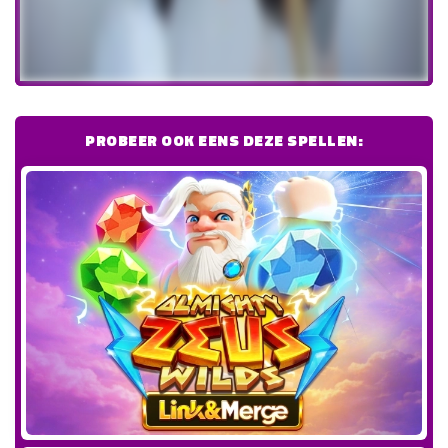
PROBEER OOK EENS DEZE SPELLEN: