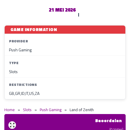
21 MEI 2026
GAME INFORMATION
PROVIDER
Push Gaming
TYPE
Slots
RESTRICTIONS
GB,GR,ID,IT,US,ZA
Home
»
Slots
»
Push Gaming
»
Land of Zenith
Beoordelen
(
0
Votes)