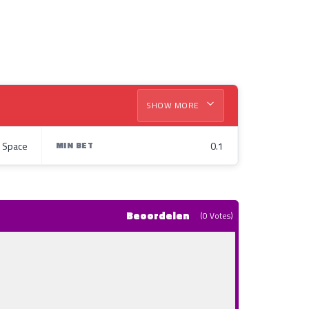
SHOW MORE
Space
0.1
MIN BET
Beoordelen
(
0
Votes)