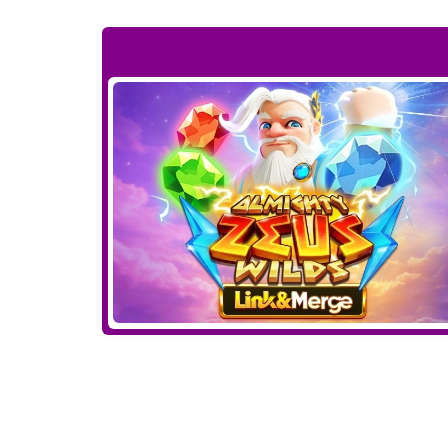
VORIGE