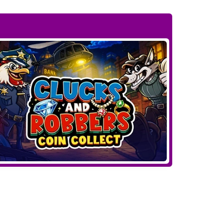
VOLGENDE