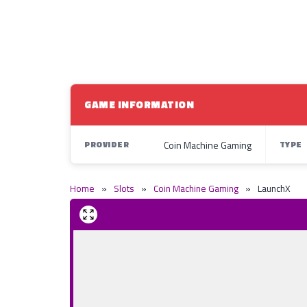
GAME INFORMATION
Coin Machine Gaming
PROVIDER
TYPE
Home
»
Slots
»
Coin Machine Gaming
»
LaunchX