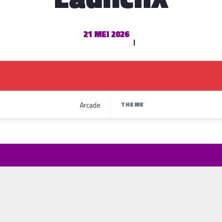
21 MEI 2026
Arcade
THEME