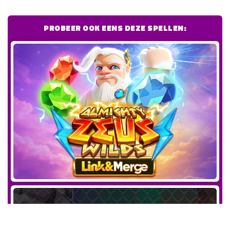
PROBEER OOK EENS DEZE SPELLEN: