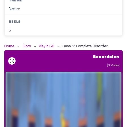
THEME
Nature
REELS
5
Home
»
Slots
»
Play'n GO
»
Lawn N' Complete Disorder
Beoordelen
(
0
Votes)